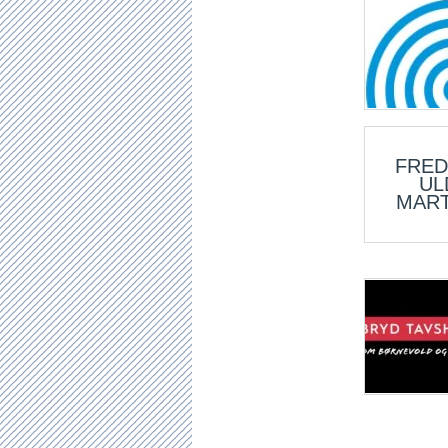
FRED
UL
MAR