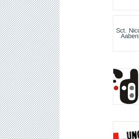
Sct. Nic
Aaben