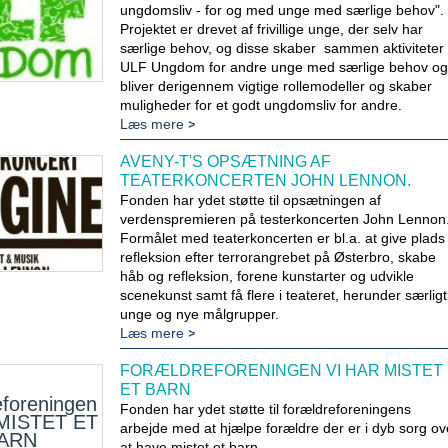
ungdomsliv - for og med unge med særlige behov".
Projektet er drevet af frivillige unge, der selv har
særlige behov, og disse skaber sammen aktiviteter 
ULF Ungdom for andre unge med særlige behov og
bliver derigennem vigtige rollemodeller og skaber
muligheder for et godt ungdomsliv for andre.
Læs mere
AVENY-T'S OPSÆTNING AF
TEATERKONCERTEN JOHN LENNON.
Fonden har ydet støtte til opsætningen af
verdenspremieren på testerkoncerten John Lennon
Formålet med teaterkoncerten er bl.a. at give plads t
refleksion efter terrorangrebet på Østerbro, skabe
håb og refleksion, forene kunstarter og udvikle
scenekunst samt få flere i teateret, herunder særligt
unge og nye målgrupper.
Læs mere
FORÆLDREFORENINGEN VI HAR MISTET
ET BARN
foreningen
Fonden har ydet støtte til forældreforeningens
MISTET ET
arbejde med at hjælpe forældre der er i dyb sorg ov
ARN
at have mistet et barn.