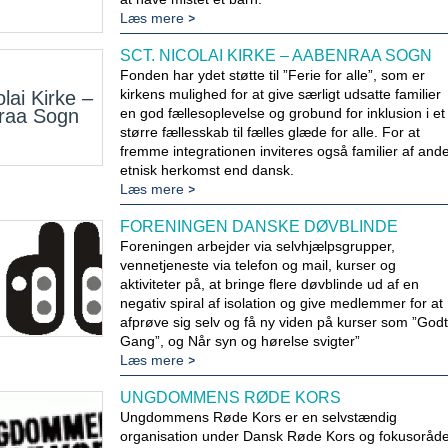
Læs mere
SCT. NICOLAI KIRKE – AABENRAA SOGN
Fonden har ydet støtte til ”Ferie for alle”, som er
kirkens mulighed for at give særligt udsatte familier
olai Kirke –
raa Sogn
en god fællesoplevelse og grobund for inklusion i et
større fællesskab til fælles glæde for alle. For at
fremme integrationen inviteres også familier af and
etnisk herkomst end dansk.
Læs mere
FORENINGEN DANSKE DØVBLINDE
Foreningen arbejder via selvhjælpsgrupper,
vennetjeneste via telefon og mail, kurser og
aktiviteter på, at bringe flere døvblinde ud af en
negativ spiral af isolation og give medlemmer for at
afprøve sig selv og få ny viden på kurser som ”Godt
Gang”, og Når syn og hørelse svigter”
Læs mere
UNGDOMMENS RØDE KORS
Ungdommens Røde Kors er en selvstændig
organisation under Dansk Røde Kors og fokusoråd