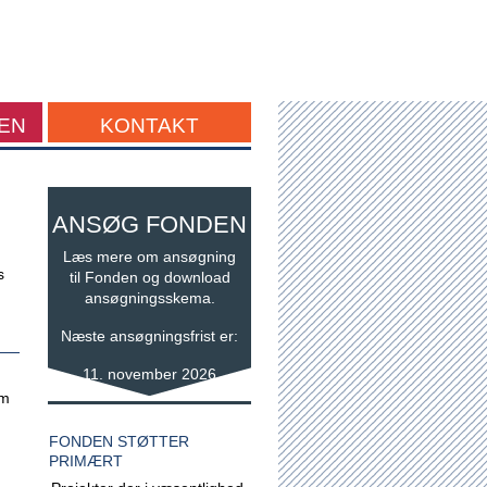
EN
KONTAKT
ANSØG FONDEN
Læs mere om ansøgning
s
til Fonden og download
ansøgningsskema.
Næste ansøgningsfrist er:
11. november 2026
em
,
FONDEN STØTTER
PRIMÆRT