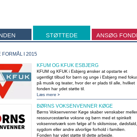
NDEN
STØTTEDE
ANSØG FOND
FORMÅL
FORMÅL I 2015
KFUM OG KFUK ESBJERG
KFUM og KFUK i Esbjerg ønsker at opstarte et
ugentligt tilbud for børn og unge i Esbjerg med foku
på musik og teater, hvor der er plads til alle, hvilket
fonden har ydet støtte til.
Læs mere
BØRNS VOKSENVENNER KØGE
Børns Voksenvenner Køge skaber venskaber mell
ressourcestærke voksne og børn med et spinkelt
voksennetværk som følge af fx skilsmisse, dødsfald
sygdom eller andre alvorlige forhold i familien.
Fonden har ydet støtte til dette arbejde.