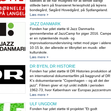
således at de har mulighed for at sende dårligt
stillede børn på finansieret ferieophold på lejrens
bondegård, Søgård Hovedgård, på Sydlangeland.
Læs mere
JAZZ DANMARK
Fonden har ydet støtte til Jazz Danmarks
gennemførelse af JazzCamp for piger 2016. Camp
er en nytænkende musik- og
improvisationsundervisning rettet mod piger i alder
10-15 år, der allerede er tilknyttet en musik- eller
kulturskole.
Læs mere
DR BYEN, DR HISTORIE
Fonden har ydet støtte til DR Histories produktion a
en international dokumentarfilm på baggrund af DR
K's dokumentarserie "Copenhagen – og alt det der
jazz". Filmen giver et nyt unikt indblik i perioden
1962-73, hvor København var Europas jazzcentrum
Læs mere
ULF UNGDOM
Fonden har ydet støtte til projektet "Et godt