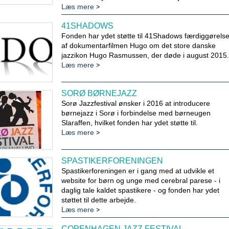
Læs mere
41SHADOWS
Fonden har ydet støtte til 41Shadows færdiggørels
af dokumentarfilmen Hugo om det store danske
jazzikon Hugo Rasmussen, der døde i august 2015.
Læs mere
SORØ BØRNEJAZZ
Sorø Jazzfestival ønsker i 2016 at introducere
børnejazz i Sorø i forbindelse med børneugen
Slaraffen, hvilket fonden har ydet støtte til.
Læs mere
SPASTIKERFORENINGEN
Spastikerforeningen er i gang med at udvikle et
website for børn og unge med cerebral parese - i
daglig tale kaldet spastikere - og fonden har ydet
støttet til dette arbejde.
Læs mere
COPENHAGEN JAZZ FESTIVAL