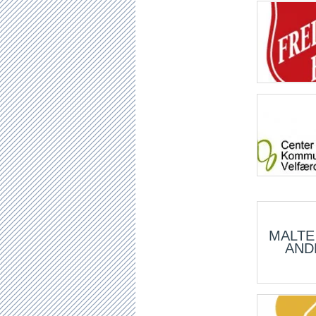
MALTE
AND