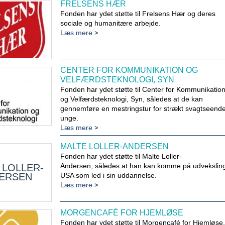
FRELSENS HÆR
Fonden har ydet støtte til Frelsens Hær og deres
sociale og humanitære arbejde.
Læs mere
CENTER FOR KOMMUNIKATION OG
VELFÆRDSTEKNOLOGI, SYN
Fonden har ydet støtte til Center for Kommunikatio
og Velfærdsteknologi, Syn, således at de kan
gennemføre en mestringstur for strækt svagtseend
unge.
Læs mere
MALTE LOLLER-ANDERSEN
Fonden har ydet støtte til Malte Loller-
Andersen, således at han kan komme på udveksling
 LOLLER-
ERSEN
USA som led i sin uddannelse.
Læs mere
MORGENCAFÉ FOR HJEMLØSE
Fonden har ydet støtte til Morgencafé for Hjemløse,