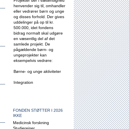
Projekter der i væsentlighed
henvender sig til, omhandler
eller vedrører børn og unge
og disses forhold.
Der gives
e
uddelinger på op til kr.
500.000, idet fondens
bidrag normalt skal udgøre
en væsentlig del af det
samlede projekt. De
pågældende børn- og
ungeprojekter kan
eksempelvis vedrøre:
Børne- og unge aktiviteter
Integration
FONDEN STØTTER I 2026
IKKE
Medicinsk forskning
Studierejser