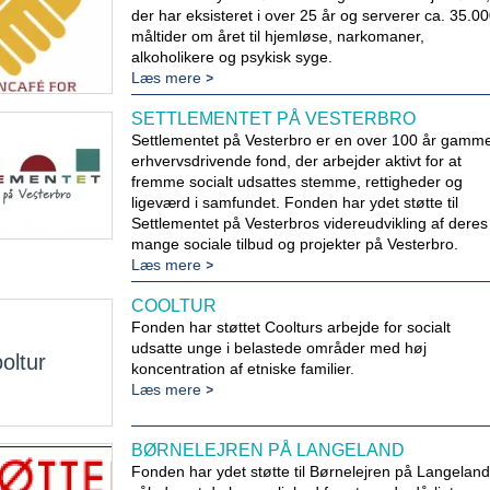
der har eksisteret i over 25 år og serverer ca. 35.0
måltider om året til hjemløse, narkomaner,
alkoholikere og psykisk syge.
Læs mere
SETTLEMENTET PÅ VESTERBRO
Settlementet på Vesterbro er en over 100 år gamme
erhvervsdrivende fond, der arbejder aktivt for at
fremme socialt udsattes stemme, rettigheder og
ligeværd i samfundet. Fonden har ydet støtte til
Settlementet på Vesterbros videreudvikling af deres
mange sociale tilbud og projekter på Vesterbro.
Læs mere
COOLTUR
Fonden har støttet Coolturs arbejde for socialt
udsatte unge i belastede områder med høj
oltur
koncentration af etniske familier.
Læs mere
BØRNELEJREN PÅ LANGELAND
Fonden har ydet støtte til Børnelejren på Langeland