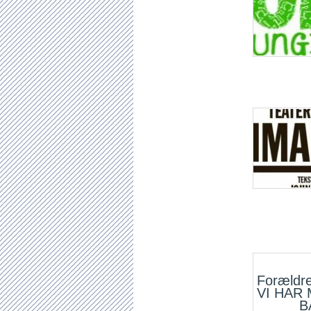
Forældre
VI HAR 
B