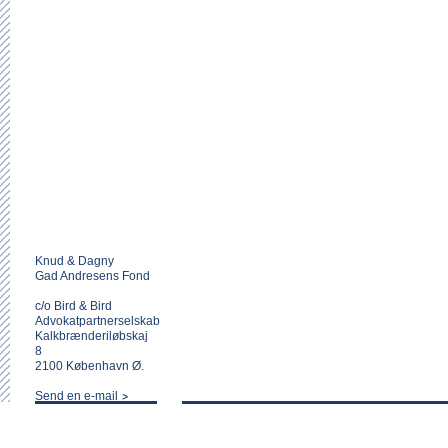
Knud & Dagny
Gad Andresens Fond
c/o Bird & Bird
Advokatpartnerselskab
Kalkbrænderiløbskaj
8
2100 København Ø.
Send en e-mail