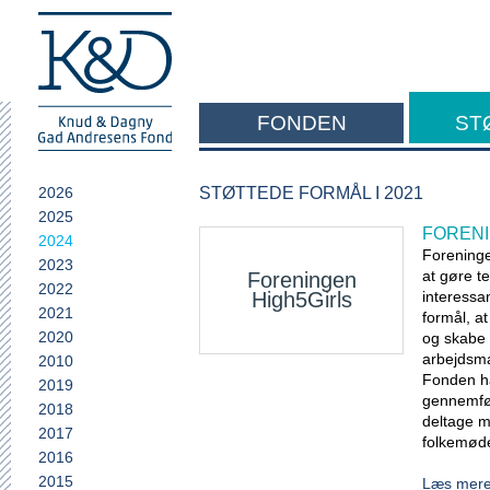
FONDEN
ST
F
2026
STØTTEDE FORMÅL I 2021
2025
FORENI
2024
Foreninge
2023
at gøre t
Foreningen
2022
High5Girls
interessa
2021
formål, a
2020
og skabe 
arbejdsm
2010
Fonden har
2019
gennemfø
2018
deltage m
2017
folkemøde
2016
2015
Læs mer