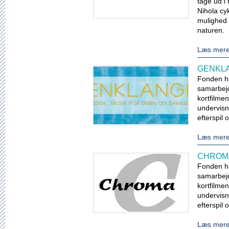
tage ud i
Nihola cyk
mulighed 
naturen.
Læs mer
GENKL
Fonden har
samarbej
kortfilmen
undervisn
efterspil
Læs mer
CHROMA
Fonden har
samarbej
kortfilmen
undervisn
efterspil
Læs mer