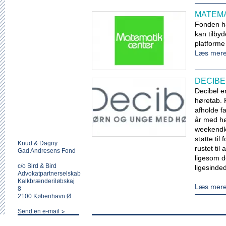
MATEM
Fonden har
kan tilbyd
platforme
Læs mer
DECIBE
Decibel e
høretab. 
afholde f
år med hø
weekendku
støtte til
Knud & Dagny
rustet ti
Gad Andresens Fond
ligesom 
c/o Bird & Bird
ligesinde
Advokatpartnerselskab
Kalkbrænderiløbskaj
Læs mer
8
2100 København Ø.
Send en e-mail