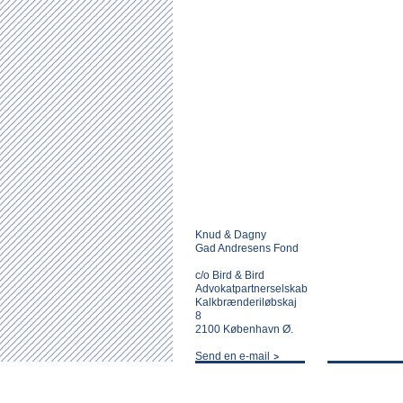
Knud & Dagny
Gad Andresens Fond
c/o Bird & Bird
Advokatpartnerselskab
Kalkbrænderiløbskaj
8
2100 København Ø.
Send en e-mail