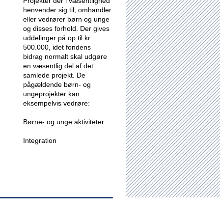
Projekter der i væsentlighed
henvender sig til, omhandler
eller vedrører børn og unge
og disses forhold.
Der gives
uddelinger på op til kr.
500.000, idet fondens
bidrag normalt skal udgøre
en væsentlig del af det
samlede projekt. De
pågældende børn- og
ungeprojekter kan
eksempelvis vedrøre:
Børne- og unge aktiviteter
Integration