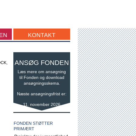
EN
KONTAKT
ANSØG FONDEN
OCK,
Læs mere om ansøgning
til Fonden og download
ansøgningsskema.
Næste ansøgningsfrist er:
11. november 2026
FONDEN STØTTER
PRIMÆRT