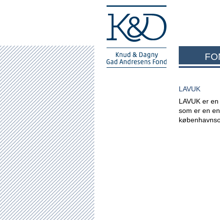
FO
LAVUK
LAVUK er en 
som er en en
københavnso