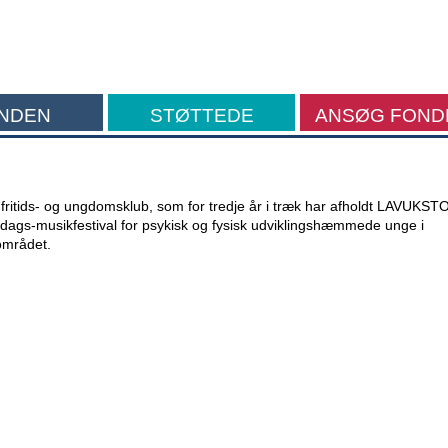
NDEN
STØTTEDE
ANSØG FOND
FORMÅL
fritids- og ungdomsklub, som for tredje år i træk har afholdt LAVUKST
dags-musikfestival for psykisk og fysisk udviklingshæmmede unge i
mrådet.