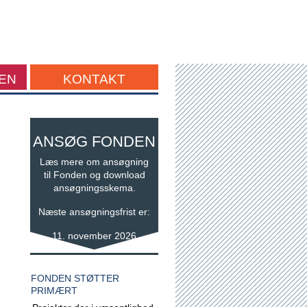
EN
KONTAKT
ANSØG FONDEN
Læs mere om ansøgning
til Fonden og download
ansøgningsskema.
n
Næste ansøgningsfrist er:
11. november 2026
FONDEN STØTTER
PRIMÆRT