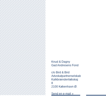
Knud & Dagny
Gad Andresens Fond
c/o Bird & Bird
Advokatpartnerselskab
Kalkbrænderiløbskaj
8
2100 København Ø.
Send en e-mail