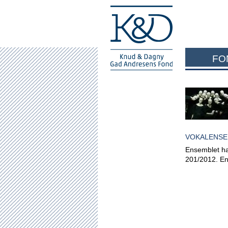
FO
VOKALENSE
Ensemblet ha
201/2012. Ens