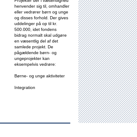
Projekter der i væsentlighed
henvender sig til, omhandler
eller vedrører børn og unge
og disses forhold.
Der gives
uddelinger på op til kr.
500.000, idet fondens
bidrag normalt skal udgøre
en væsentlig del af det
samlede projekt. De
pågældende børn- og
ungeprojekter kan
eksempelvis vedrøre:
Børne- og unge aktiviteter
Integration