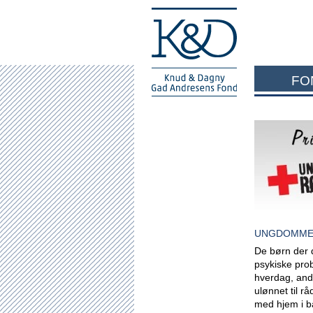
FO
UNGDOMMEN
De børn der d
psykiske pro
hverdag, andr
ulønnet til r
med hjem i 