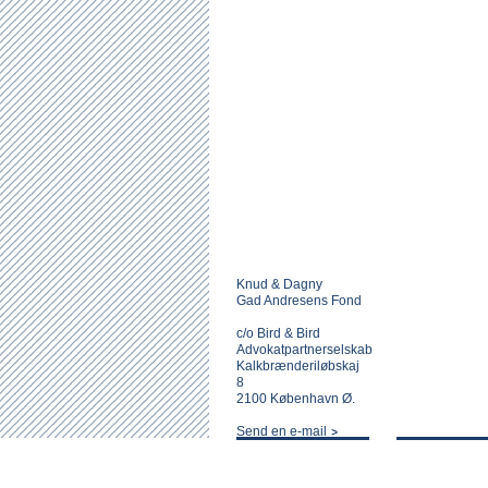
Knud & Dagny
Gad Andresens Fond
c/o Bird & Bird
Advokatpartnerselskab
Kalkbrænderiløbskaj
8
2100 København Ø.
Send en e-mail