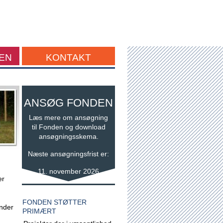
EN
KONTAKT
ANSØG FONDEN
Læs mere om ansøgning
til Fonden og download
ansøgningsskema.
Næste ansøgningsfrist er:
11. november 2026
er
FONDEN STØTTER
inder
PRIMÆRT