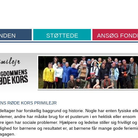
NDEN
STØTTEDE
ANSØG FOND
FORMÅL
S RØDE KORS PRIMILEJR
eltager har forskellig baggrund og historie. Nogle har enten fysiske ell
blemer, andre har måske brug for et pusterum i en hektisk eller ensom
e igen har sociale problemer. Hjælpere og ledelse stiller sig frivilligt og
ådighed for børnene og resultatet er, at børnene får mange gode feriem
bagagen.