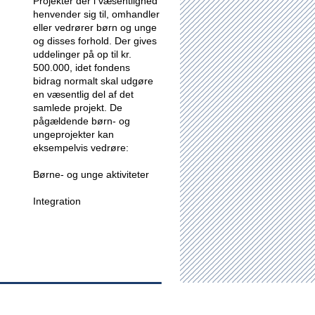
Projekter der i væsentlighed
henvender sig til, omhandler
eller vedrører børn og unge
og disses forhold.
Der gives
uddelinger på op til kr.
500.000, idet fondens
bidrag normalt skal udgøre
en væsentlig del af det
samlede projekt. De
pågældende børn- og
ungeprojekter kan
eksempelvis vedrøre:
Børne- og unge aktiviteter
Integration