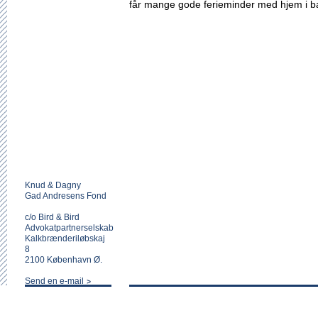
får mange gode ferieminder med hjem i 
Knud & Dagny
Gad Andresens Fond
c/o Bird & Bird
Advokatpartnerselskab
Kalkbrænderiløbskaj
8
2100 København Ø.
Send en e-mail