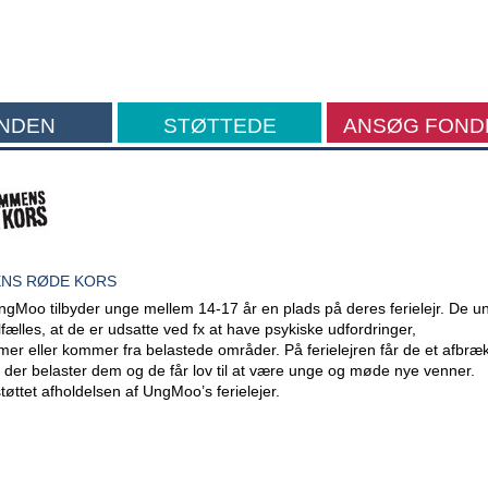
NDEN
STØTTEDE
ANSØG FOND
FORMÅL
NS RØDE KORS
UngMoo tilbyder unge mellem 14-17 år en plads på deres ferielejr. De u
ilfælles, at de er udsatte ved fx at have psykiske udfordringer,
mer eller kommer fra belastede områder. På ferielejren får de et afbræk
 der belaster dem og de får lov til at være unge og møde nye venner.
øttet afholdelsen af UngMoo’s ferielejer.