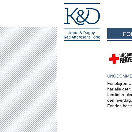
FO
UNGDOMME
Ferielejren 
har alle det t
familieproble
den hverdag,
Fonden har st