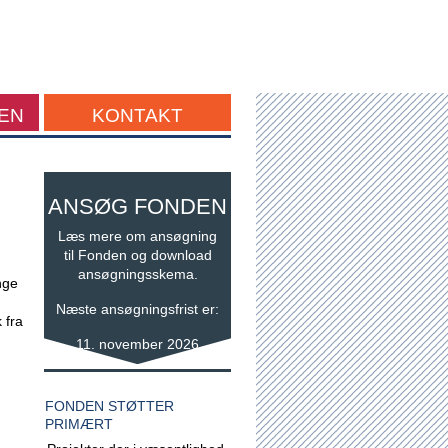
EN
KONTAKT
ANSØG FONDEN
Læs mere om ansøgning
til Fonden og download
ansøgningsskema.
nge
Næste ansøgningsfrist er:
 fra
11. november 2026
FONDEN STØTTER
PRIMÆRT