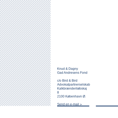
Knud & Dagny
Gad Andresens Fond
c/o Bird & Bird
Advokatpartnerselskab
Kalkbrænderiløbskaj
8
2100 København Ø.
Send en e-mail