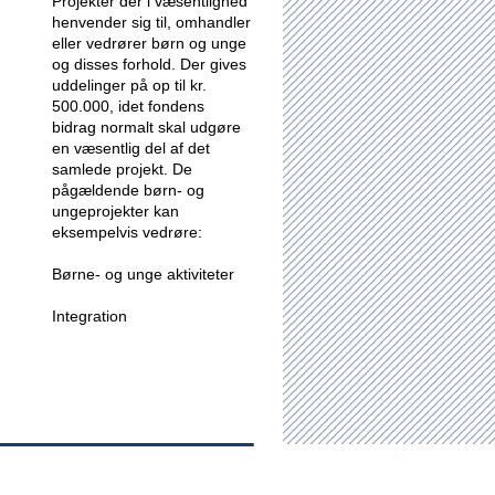
Projekter der i væsentlighed
henvender sig til, omhandler
eller vedrører børn og unge
og disses forhold.
Der gives
uddelinger på op til kr.
500.000, idet fondens
bidrag normalt skal udgøre
en væsentlig del af det
samlede projekt. De
pågældende børn- og
ungeprojekter kan
eksempelvis vedrøre:
Børne- og unge aktiviteter
Integration