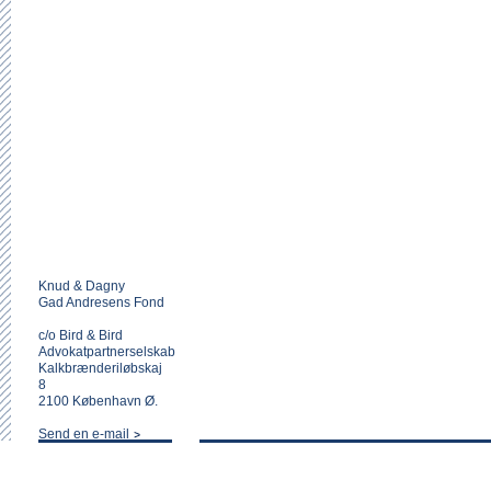
Knud & Dagny
Gad Andresens Fond
c/o Bird & Bird
Advokatpartnerselskab
Kalkbrænderiløbskaj
8
2100 København Ø.
Send en e-mail