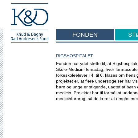
FONDEN
ST
F
RIGSHOSPITALET
Fonden har ydet støtte til, at Rigshospital
Skole-Medicin-Temadag, hvor farmaceuter 
folkeskoleelever i 4. til 6. klases om he
projektet er, at flere undersøgelser har vi
børn og unge er stigende, uagtet at børn
medicin. Projektet har til formål at uddan
medicinforbrug, så de lærer at omgås me