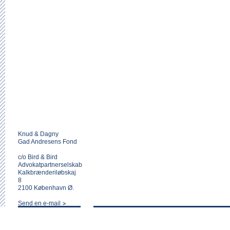
Knud & Dagny
Gad Andresens Fond
c/o Bird & Bird
Advokatpartnerselskab
Kalkbrænderiløbskaj
8
2100 København Ø.
Send en e-mail