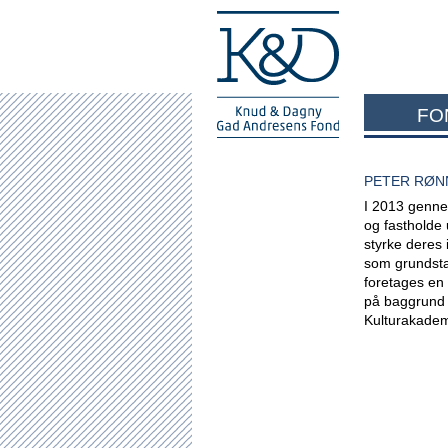
FO
PETER RØN
I 2013 gennem
og fastholde 
styrke deres
som grundstam
foretages en 
på baggrund 
Kulturakadem