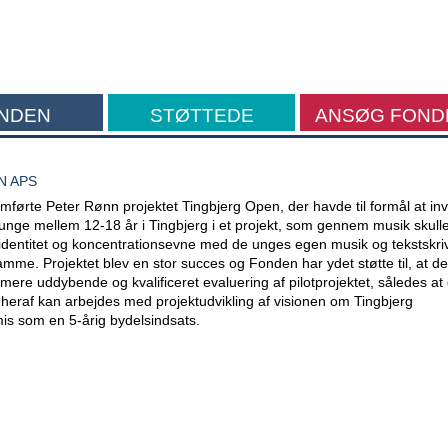
NDEN
STØTTEDE
ANSØG FOND
FORMÅL
N APS
førte Peter Rønn projektet Tingbjerg Open, der havde til formål at in
unge mellem 12-18 år i Tingbjerg i et projekt, som gennem musik skull
 identitet og koncentrationsevne med de unges egen musik og tekstskri
me. Projektet blev en stor succes og Fonden har ydet støtte til, at de
mere uddybende og kvalificeret evaluering af pilotprojektet, således at
heraf kan arbejdes med projektudvikling af visionen om Tingbjerg
is som en 5-årig bydelsindsats.