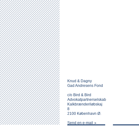
Knud & Dagny
Gad Andresens Fond
c/o Bird & Bird
Advokatpartnerselskab
Kalkbrænderiløbskaj
8
2100 København Ø.
Send en e-mail