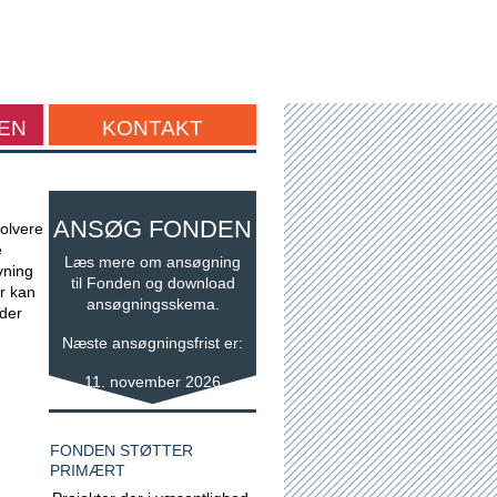
EN
KONTAKT
ANSØG FONDEN
volvere
e
Læs mere om ansøgning
vning
til Fonden og download
r kan
ansøgningsskema.
 der
Næste ansøgningsfrist er:
11. november 2026
FONDEN STØTTER
PRIMÆRT