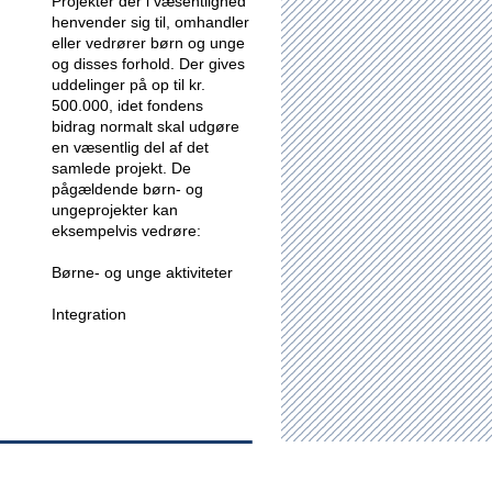
Projekter der i væsentlighed
henvender sig til, omhandler
eller vedrører børn og unge
og disses forhold.
Der gives
uddelinger på op til kr.
500.000, idet fondens
bidrag normalt skal udgøre
en væsentlig del af det
samlede projekt. De
pågældende børn- og
ungeprojekter kan
eksempelvis vedrøre:
Børne- og unge aktiviteter
Integration