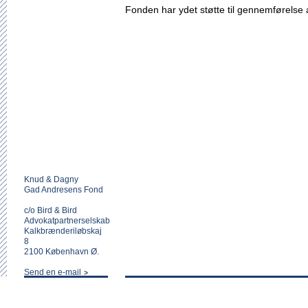
Fonden har ydet støtte til gennemførelse a
Knud & Dagny
Gad Andresens Fond
c/o Bird & Bird
Advokatpartnerselskab
Kalkbrænderiløbskaj
8
2100 København Ø.
Send en e-mail