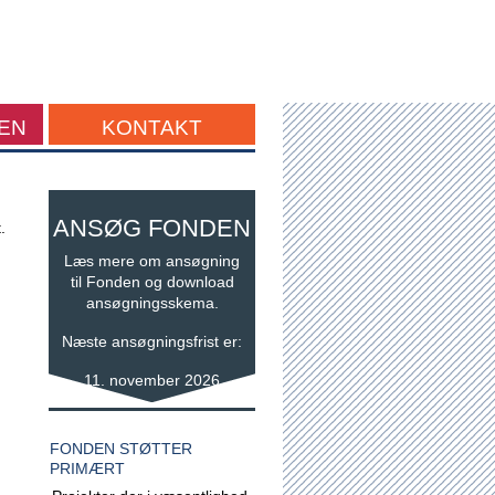
EN
KONTAKT
ANSØG FONDEN
.
Læs mere om ansøgning
til Fonden og download
ansøgningsskema.
Næste ansøgningsfrist er:
11. november 2026
FONDEN STØTTER
PRIMÆRT