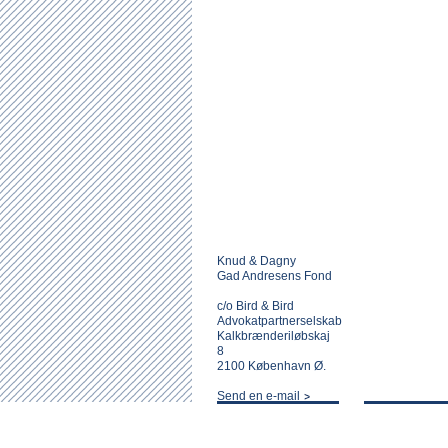
Knud & Dagny
Gad Andresens Fond
c/o Bird & Bird
Advokatpartnerselskab
Kalkbrænderiløbskaj
8
2100 København Ø.
Send en e-mail