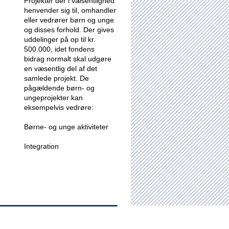
Projekter der i væsentlighed
henvender sig til, omhandler
eller vedrører børn og unge
og disses forhold.
Der gives
uddelinger på op til kr.
500.000, idet fondens
bidrag normalt skal udgøre
en væsentlig del af det
samlede projekt. De
pågældende børn- og
ungeprojekter kan
eksempelvis vedrøre:
Børne- og unge aktiviteter
Integration