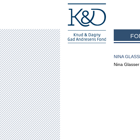
FO
NINA GLAS
Nina Glasser