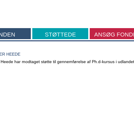
NDEN
STØTTEDE
ANSØG FOND
FORMÅL
SER HEEDE
 Heede har modtaget støtte til gennemførelse af Ph.d-kursus i udlandet