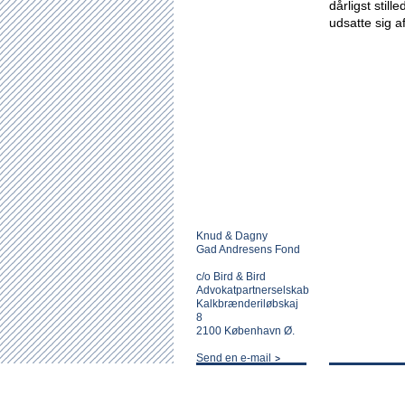
dårligst stil
udsatte sig a
Knud & Dagny
Gad Andresens Fond
c/o Bird & Bird
Advokatpartnerselskab
Kalkbrænderiløbskaj
8
2100 København Ø.
Send en e-mail