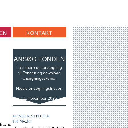
EN
KONTAKT
ANSØG FONDEN
Læs mere om ansøgning
til Fonden og download
ansøgningsskema.
Næste ansøgningsfrist er:
11. november 2026
FONDEN STØTTER
PRIMÆRT
nhavns