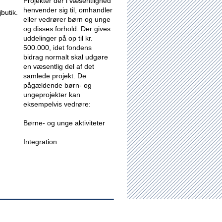
Projekter der i væsentlighed
henvender sig til, omhandler
butik.
eller vedrører børn og unge
og disses forhold.
Der gives
uddelinger på op til kr.
500.000, idet fondens
bidrag normalt skal udgøre
en væsentlig del af det
samlede projekt. De
pågældende børn- og
ungeprojekter kan
eksempelvis vedrøre:
Børne- og unge aktiviteter
Integration