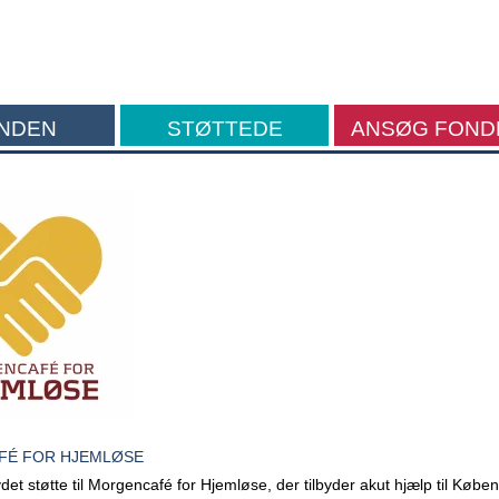
NDEN
STØTTEDE
ANSØG FOND
FORMÅL
É FOR HJEMLØSE
et støtte til Morgencafé for Hjemløse, der tilbyder akut hjælp til Købe