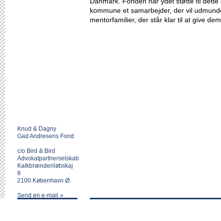
Danmark. Fonden har ydet støtte til dette 
kommune et samarbejder, der vil udmunde
mentorfamilier, der står klar til at give 
Knud & Dagny
Gad Andresens Fond
c/o Bird & Bird
Advokatpartnerselskab
Kalkbrænderiløbskaj
8
2100 København Ø.
Send en e-mail