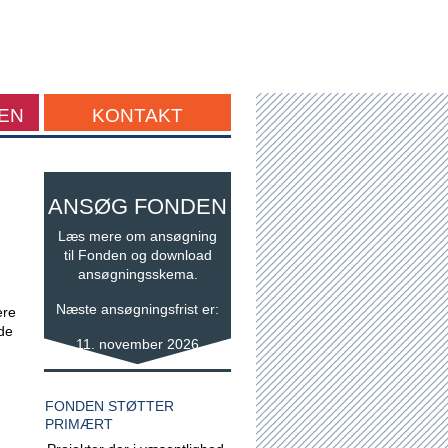
EN
KONTAKT
ANSØG FONDEN
Læs mere om ansøgning
til Fonden og download
ansøgningsskema.
n
Næste ansøgningsfrist er:
ere
lde
11. november 2026
FONDEN STØTTER
PRIMÆRT