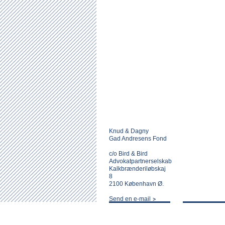
Knud & Dagny
Gad Andresens Fond
c/o Bird & Bird
Advokatpartnerselskab
Kalkbrænderiløbskaj
8
2100 København Ø.
Send en e-mail