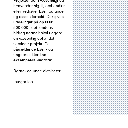
Projekter der i væsentlighed
henvender sig til, omhandler
eller vedrører børn og unge
og disses forhold.
Der gives
uddelinger på op til kr.
500.000, idet fondens
bidrag normalt skal udgøre
en væsentlig del af det
samlede projekt. De
pågældende børn- og
ungeprojekter kan
eksempelvis vedrøre:
Børne- og unge aktiviteter
Integration