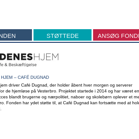
NDEN
STØTTEDE
ANSØG FOND
FORMÅL
HJEM – CAFÉ DUGNAD
m driver Café Dugnad, der holder åbent hver morgen og serverer
r de hjemløse på Vesterbro. Projektet startede i 2014 og har været e
ces blandt brugerne og nærpolitiet, naboer og skolebørn oplever et m
bro. Fonden har ydet støtte til, at Café Dugnad kan fortsætte med at ho
.