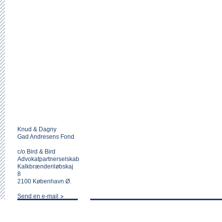
Knud & Dagny
Gad Andresens Fond
c/o Bird & Bird
Advokatpartnerselskab
Kalkbrænderiløbskaj
8
2100 København Ø.
Send en e-mail