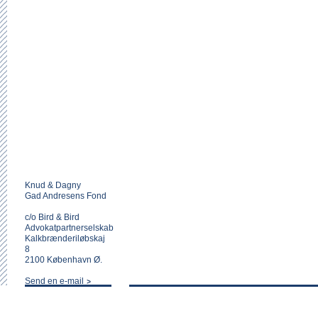
Knud & Dagny
Gad Andresens Fond
c/o Bird & Bird
Advokatpartnerselskab
Kalkbrænderiløbskaj
8
2100 København Ø.
Send en e-mail