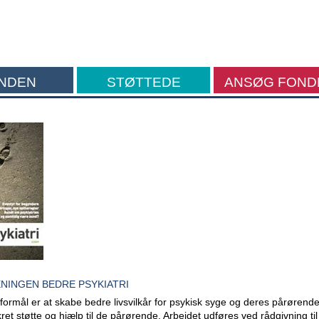
NDEN
STØTTEDE
ANSØG FOND
FORMÅL
NINGEN BEDRE PSYKIATRI
ormål er at skabe bedre livsvilkår for psykisk syge og deres pårørend
t støtte og hjælp til de pårørende. Arbejdet udføres ved rådgivning til