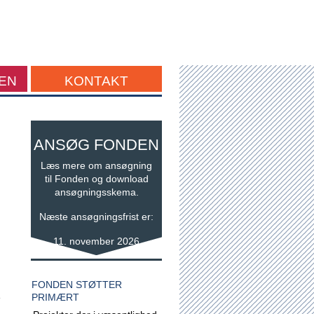
EN
KONTAKT
ANSØG FONDEN
Læs mere om ansøgning
til Fonden og download
ansøgningsskema.
Næste ansøgningsfrist er:
11. november 2026
FONDEN STØTTER
e
PRIMÆRT