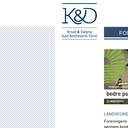
FO
LANDSFORE
Foreningens f
gennem konkre