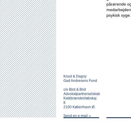
pårørende og 
medarbejderne
psykisk syge.
Knud & Dagny
Gad Andresens Fond
c/o Bird & Bird
Advokatpartnerselskab
Kalkbrænderiløbskaj
8
2100 København Ø.
Send en e-mail