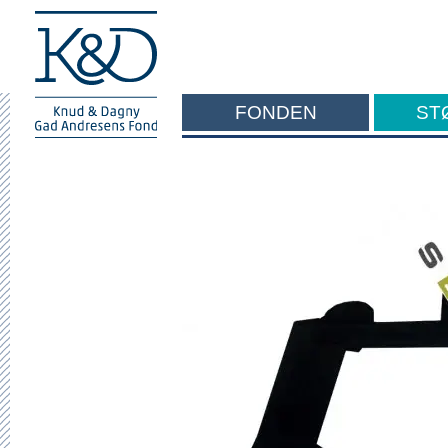
FONDEN
ST
F