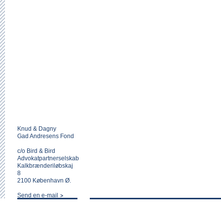
Knud & Dagny
Gad Andresens Fond
c/o Bird & Bird
Advokatpartnerselskab
Kalkbrænderiløbskaj
8
2100 København Ø.
Send en e-mail