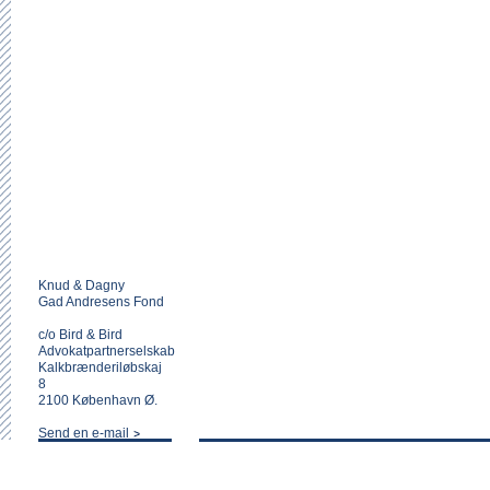
Knud & Dagny
Gad Andresens Fond
c/o Bird & Bird
Advokatpartnerselskab
Kalkbrænderiløbskaj
8
2100 København Ø.
Send en e-mail