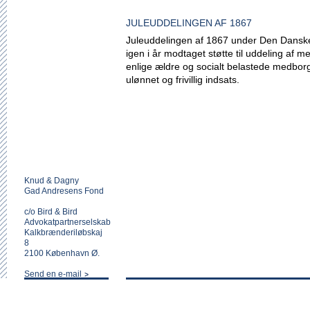
JULEUDDELINGEN AF 1867
Juleuddelingen af 1867 under Den Danske
igen i år modtaget støtte til uddeling af me
enlige ældre og socialt belastede medbo
ulønnet og frivillig indsats.
Knud & Dagny
Gad Andresens Fond
c/o Bird & Bird
Advokatpartnerselskab
Kalkbrænderiløbskaj
8
2100 København Ø.
Send en e-mail