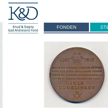
FONDEN
ST
F