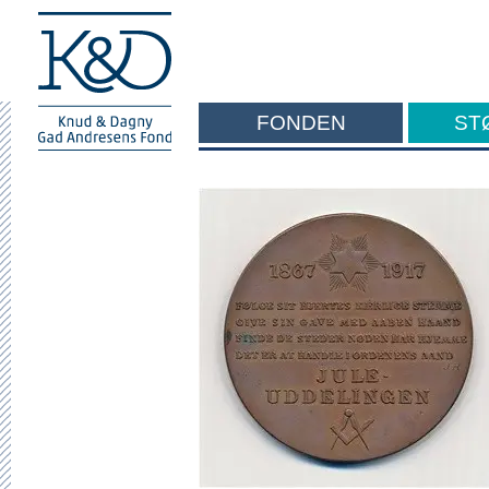
FONDEN
ST
F