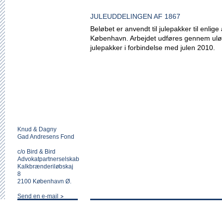
JULEUDDELINGEN AF 1867
Beløbet er anvendt til julepakker til enlig
København. Arbejdet udføres gennem ulønne
julepakker i forbindelse med julen 2010.
Knud & Dagny
Gad Andresens Fond
c/o Bird & Bird
Advokatpartnerselskab
Kalkbrænderiløbskaj
8
2100 København Ø.
Send en e-mail