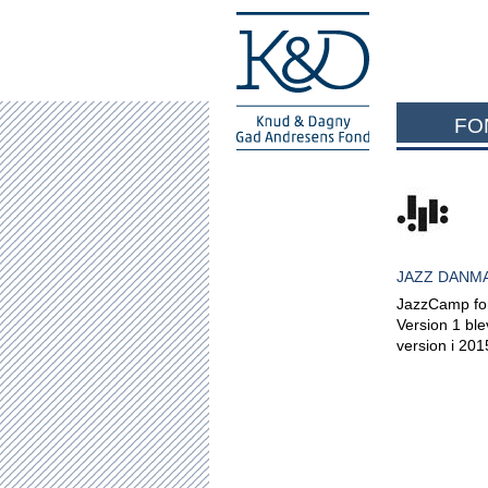
FO
JAZZ DANMA
JazzCamp for 
Version 1 ble
version i 201