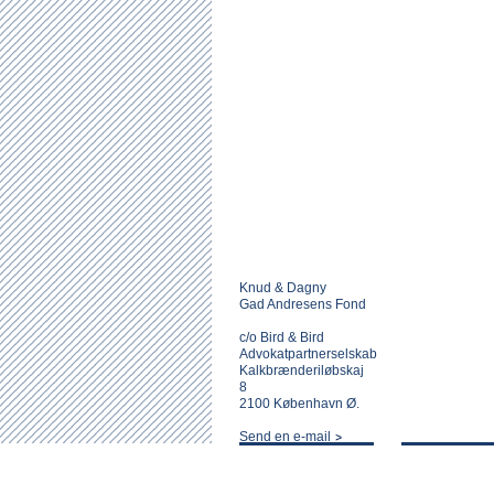
Knud & Dagny
Gad Andresens Fond
c/o Bird & Bird
Advokatpartnerselskab
Kalkbrænderiløbskaj
8
2100 København Ø.
Send en e-mail