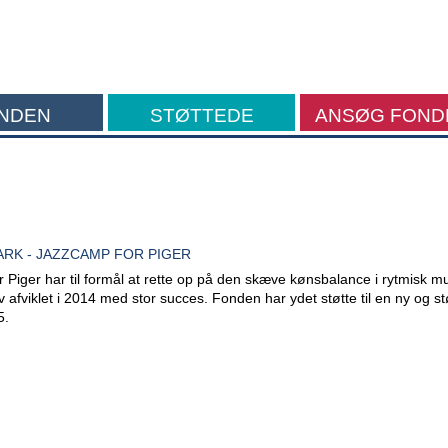
NDEN
STØTTEDE
ANSØG FOND
FORMÅL
RK - JAZZCAMP FOR PIGER
Piger har til formål at rette op på den skæve kønsbalance i rytmisk mu
v afviklet i 2014 med stor succes. Fonden har ydet støtte til en ny og st
5.