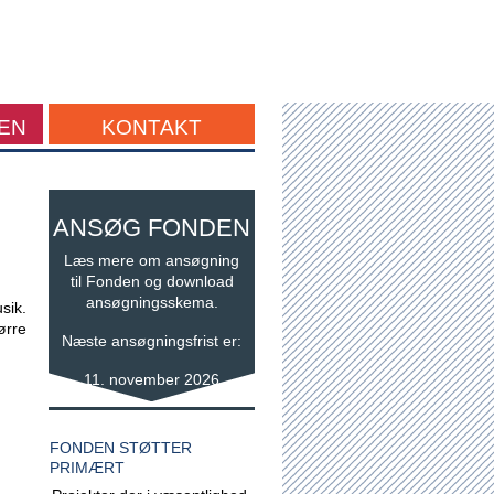
EN
KONTAKT
ANSØG FONDEN
Læs mere om ansøgning
til Fonden og download
ansøgningsskema.
sik.
ørre
Næste ansøgningsfrist er:
11. november 2026
FONDEN STØTTER
PRIMÆRT