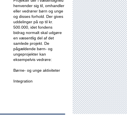
Projekter der i væsentlighed
henvender sig til, omhandler
eller vedrører børn og unge
og disses forhold.
Der gives
uddelinger på op til kr.
500.000, idet fondens
bidrag normalt skal udgøre
en væsentlig del af det
samlede projekt. De
pågældende børn- og
ungeprojekter kan
eksempelvis vedrøre:
Børne- og unge aktiviteter
Integration