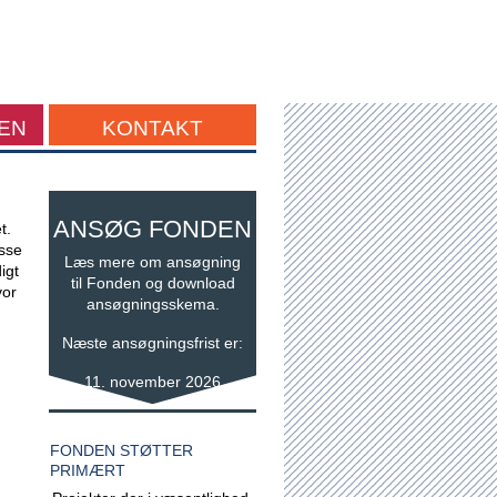
EN
KONTAKT
ANSØG FONDEN
t.
asse
Læs mere om ansøgning
igt
til Fonden og download
vor
ansøgningsskema.
Næste ansøgningsfrist er:
11. november 2026
FONDEN STØTTER
PRIMÆRT