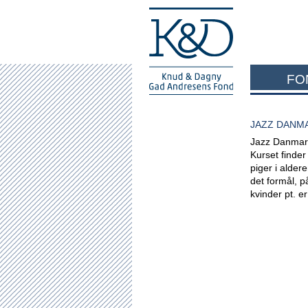
FO
JAZZ DANM
Jazz Danmark 
Kurset finder 
piger i alder
det formål, p
kvinder pt. 