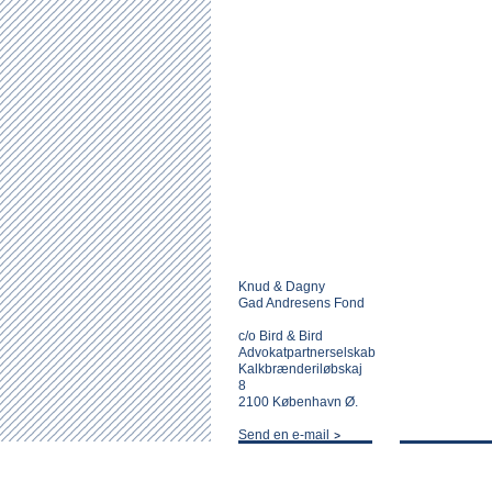
Knud & Dagny
Gad Andresens Fond
c/o Bird & Bird
Advokatpartnerselskab
Kalkbrænderiløbskaj
8
2100 København Ø.
Send en e-mail