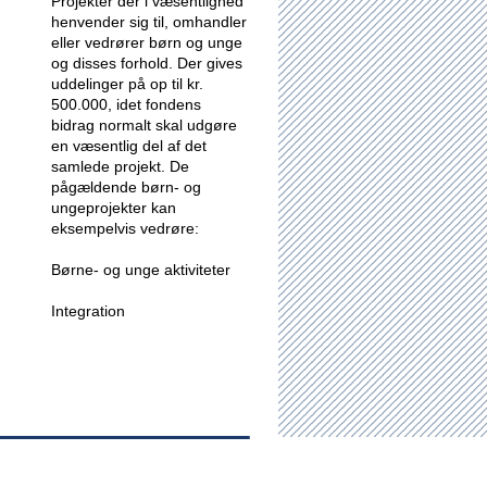
Projekter der i væsentlighed
henvender sig til, omhandler
eller vedrører børn og unge
og disses forhold.
Der gives
uddelinger på op til kr.
500.000, idet fondens
bidrag normalt skal udgøre
en væsentlig del af det
samlede projekt. De
pågældende børn- og
ungeprojekter kan
eksempelvis vedrøre:
Børne- og unge aktiviteter
Integration