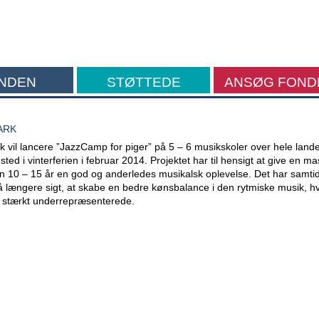
NDEN
STØTTEDE
ANSØG FOND
FORMÅL
ARK
vil lancere ”JazzCamp for piger” på 5 – 6 musikskoler over hele lande
sted i vinterferien i februar 2014. Projektet har til hensigt at give en m
en 10 – 15 år en god og anderledes musikalsk oplevelse. Det har samtid
å længere sigt, at skabe en bedre kønsbalance i den rytmiske musik, h
er stærkt underrepræsenterede.