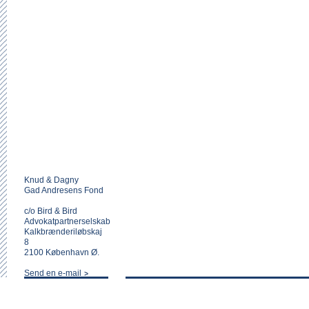
Knud & Dagny
Gad Andresens Fond
c/o Bird & Bird
Advokatpartnerselskab
Kalkbrænderiløbskaj
8
2100 København Ø.
Send en e-mail