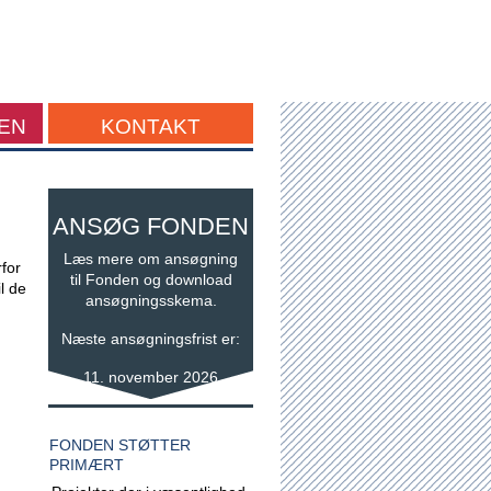
EN
KONTAKT
ANSØG FONDEN
Læs mere om ansøgning
for
til Fonden og download
l de
ansøgningsskema.
Næste ansøgningsfrist er:
11. november 2026
FONDEN STØTTER
PRIMÆRT