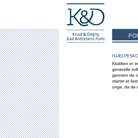
FO
HJÆLPESKO
Klubben er en
generelle ind
gennem de si
startet et fa
unge, da de e