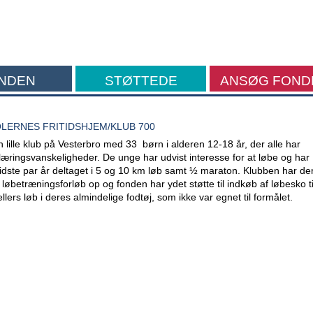
NDEN
STØTTEDE
ANSØG FOND
FORMÅL
LERNES FRITIDSHJEM/KLUB 700
 lille klub på Vesterbro med 33 børn i alderen 12-18 år, der alle har
læringsvanskeligheder. De unge har udvist interesse for at løbe og har
dste par år deltaget i 5 og 10 km løb samt ½ maraton. Klubben har der
st løbetræningsforløb op og fonden har ydet støtte til indkøb af løbesko ti
llers løb i deres almindelige fodtøj, som ikke var egnet til formålet.