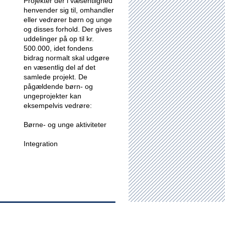
Projekter der i væsentlighed
henvender sig til, omhandler
eller vedrører børn og unge
og disses forhold.
Der gives
uddelinger på op til kr.
500.000, idet fondens
bidrag normalt skal udgøre
en væsentlig del af det
samlede projekt. De
pågældende børn- og
ungeprojekter kan
eksempelvis vedrøre:
Børne- og unge aktiviteter
Integration