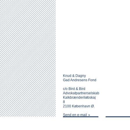
Knud & Dagny
Gad Andresens Fond
c/o Bird & Bird
Advokatpartnerselskab
Kalkbrænderiløbskaj
8
2100 København Ø.
Send en e-mail