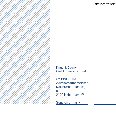
skelsættende
Knud & Dagny
Gad Andresens Fond
c/o Bird & Bird
Advokatpartnerselskab
Kalkbrænderiløbskaj
8
2100 København Ø.
Send en e-mail