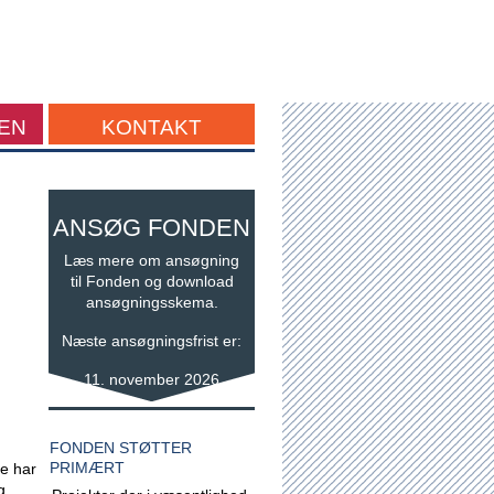
EN
KONTAKT
ANSØG FONDEN
Læs mere om ansøgning
til Fonden og download
ansøgningsskema.
Næste ansøgningsfrist er:
11. november 2026
FONDEN STØTTER
PRIMÆRT
e har
g