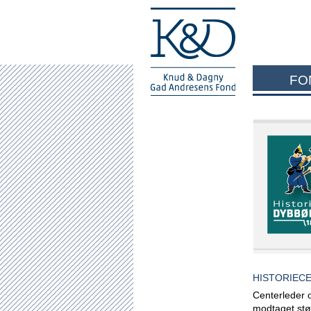
FO
HISTORIECE
Centerleder 
modtaget stø