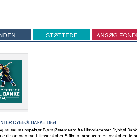
NDEN
STØTTEDE
ANSØG FOND
FORMÅL
NTER DYBBØL BANKE 1864
og museumsinspektør Bjørn Østergaard fra Historiecenter Dybbøl Bank
tte til sammen med filmselskabet B-film at producere en nyskabende o