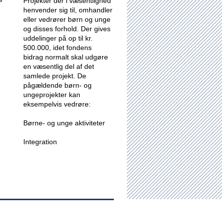
Projekter der i væsentlighed
henvender sig til, omhandler
eller vedrører børn og unge
og disses forhold.
Der gives
uddelinger på op til kr.
500.000, idet fondens
bidrag normalt skal udgøre
en væsentlig del af det
samlede projekt. De
pågældende børn- og
ungeprojekter kan
eksempelvis vedrøre:
Børne- og unge aktiviteter
Integration