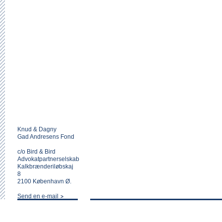
Knud & Dagny
Gad Andresens Fond
c/o Bird & Bird
Advokatpartnerselskab
Kalkbrænderiløbskaj
8
2100 København Ø.
Send en e-mail