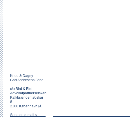
Knud & Dagny
Gad Andresens Fond
c/o Bird & Bird
Advokatpartnerselskab
Kalkbrænderiløbskaj
8
2100 København Ø.
Send en e-mail