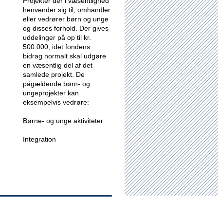
Projekter der i væsentlighed
henvender sig til, omhandler
eller vedrører børn og unge
og disses forhold.
Der gives
uddelinger på op til kr.
500.000, idet fondens
bidrag normalt skal udgøre
en væsentlig del af det
samlede projekt. De
pågældende børn- og
ungeprojekter kan
eksempelvis vedrøre:
Børne- og unge aktiviteter
Integration