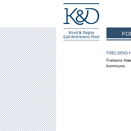
FO
FRELSENS 
Frelsens Hær
kommune.