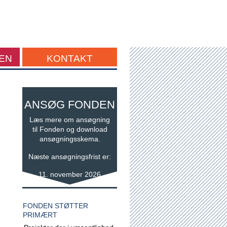
EN
KONTAKT
ANSØG FONDEN
Læs mere om ansøgning
til Fonden og download
ansøgningsskema.
Næste ansøgningsfrist er:
11. november 2026
FONDEN STØTTER
PRIMÆRT