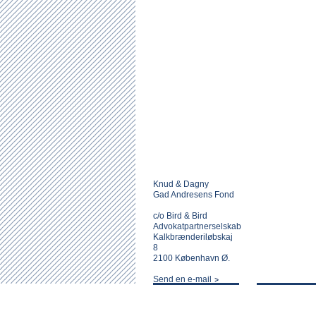
Knud & Dagny
Gad Andresens Fond
c/o Bird & Bird
Advokatpartnerselskab
Kalkbrænderiløbskaj
8
2100 København Ø.
Send en e-mail