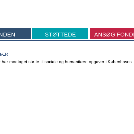
NDEN
STØTTEDE
ANSØG FOND
FORMÅL
HÆR
 har modtaget støtte til sociale og humanitære opgaver i Københavns