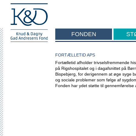
FONDEN
ST
F
FORTÆLLETID APS
Fortælletid afholder trivselsfremmende his
på Rigshospitalet og i dagafsnittet på Bø
Bispebjerg, for derigennem at øge syge bø
og sociale problemer som følge af sygdo
Fonden har ydet støtte til gennemførelse af