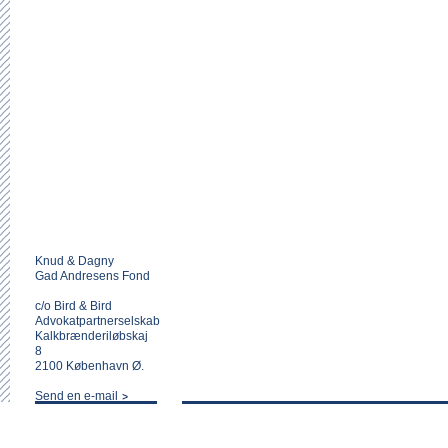
Knud & Dagny
Gad Andresens Fond
c/o Bird & Bird
Advokatpartnerselskab
Kalkbrænderiløbskaj
8
2100 København Ø.
Send en e-mail