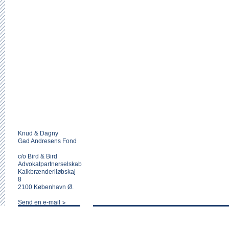
Knud & Dagny
Gad Andresens Fond
c/o Bird & Bird
Advokatpartnerselskab
Kalkbrænderiløbskaj
8
2100 København Ø.
Send en e-mail