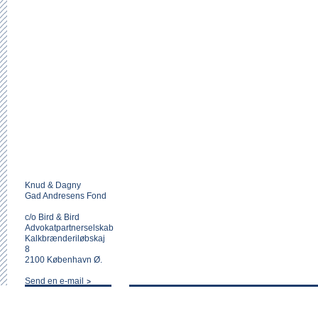
Knud & Dagny
Gad Andresens Fond
c/o Bird & Bird
Advokatpartnerselskab
Kalkbrænderiløbskaj
8
2100 København Ø.
Send en e-mail