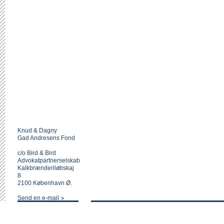
Knud & Dagny
Gad Andresens Fond
c/o Bird & Bird
Advokatpartnerselskab
Kalkbrænderiløbskaj
8
2100 København Ø.
Send en e-mail