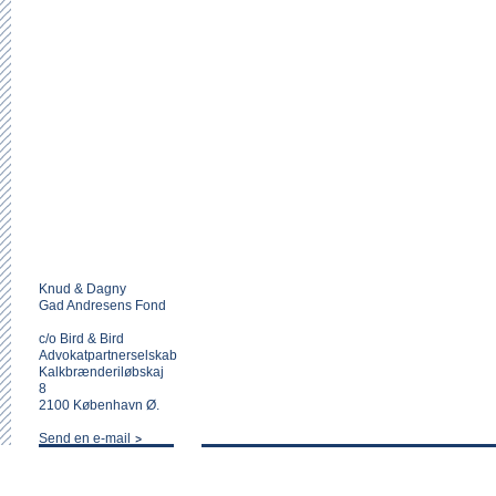
Knud & Dagny
Gad Andresens Fond
c/o Bird & Bird
Advokatpartnerselskab
Kalkbrænderiløbskaj
8
2100 København Ø.
Send en e-mail