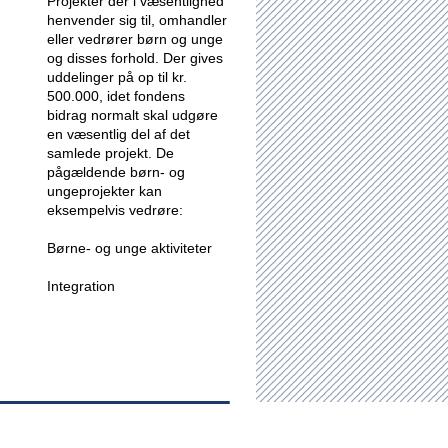
Projekter der i væsentlighed
henvender sig til, omhandler
eller vedrører børn og unge
og disses forhold.
Der gives
uddelinger på op til kr.
500.000, idet fondens
bidrag normalt skal udgøre
en væsentlig del af det
samlede projekt. De
pågældende børn- og
ungeprojekter kan
eksempelvis vedrøre:
Børne- og unge aktiviteter
Integration