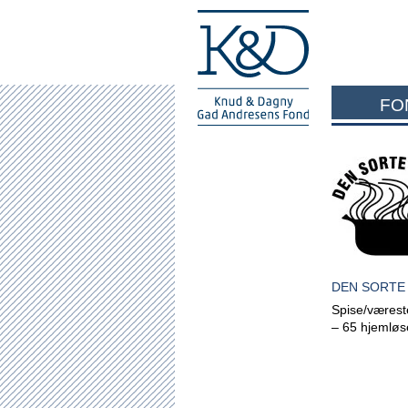
FO
DEN SORTE
Spise/værest
– 65 hjemløse