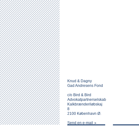
Knud & Dagny
Gad Andresens Fond
c/o Bird & Bird
Advokatpartnerselskab
Kalkbrænderiløbskaj
8
2100 København Ø.
Send en e-mail