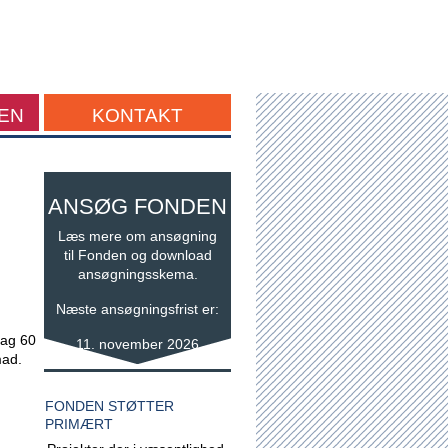
EN
KONTAKT
ANSØG FONDEN
Læs mere om ansøgning
til Fonden og download
ansøgningsskema.
Næste ansøgningsfrist er:
dag 60
11. november 2026
mad.
FONDEN STØTTER
PRIMÆRT