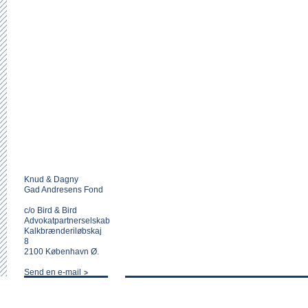
Knud & Dagny
Gad Andresens Fond
c/o Bird & Bird
Advokatpartnerselskab
Kalkbrænderiløbskaj
8
2100 København Ø.
Send en e-mail