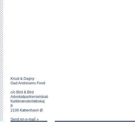
Knud & Dagny
Gad Andresens Fond
c/o Bird & Bird
Advokatpartnerselskab
Kalkbrænderiløbskaj
8
2100 København Ø.
Send en e-mail