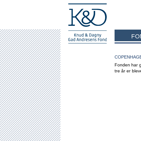
FO
COPENHAGE
Fonden har giv
tre år er ble