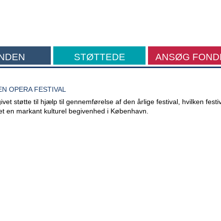
NDEN
STØTTEDE
ANSØG FOND
FORMÅL
N OPERA FESTIVAL
et støtte til hjælp til gennemførelse af den årlige festival, hvilken festi
vet en markant kulturel begivenhed i København.