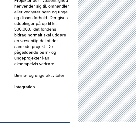
Projekter der i væsentlighed
henvender sig til, omhandler
eller vedrører børn og unge
og disses forhold.
Der gives
uddelinger på op til kr.
500.000, idet fondens
bidrag normalt skal udgøre
en væsentlig del af det
samlede projekt. De
pågældende børn- og
ungeprojekter kan
eksempelvis vedrøre:
Børne- og unge aktiviteter
Integration