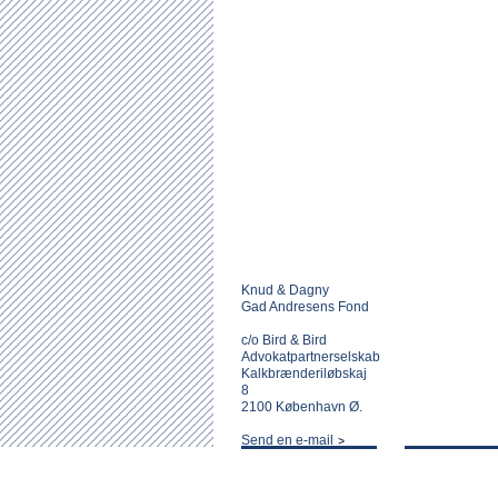
Knud & Dagny
Gad Andresens Fond
c/o Bird & Bird
Advokatpartnerselskab
Kalkbrænderiløbskaj
8
2100 København Ø.
Send en e-mail