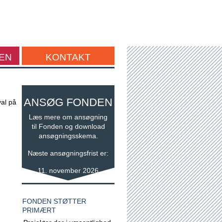
EN
KONTAKT
ANSØG FONDEN
val på
Læs mere om ansøgning
til Fonden og download
ansøgningsskema.
Næste ansøgningsfrist er:
11. november 2026
FONDEN STØTTER
PRIMÆRT