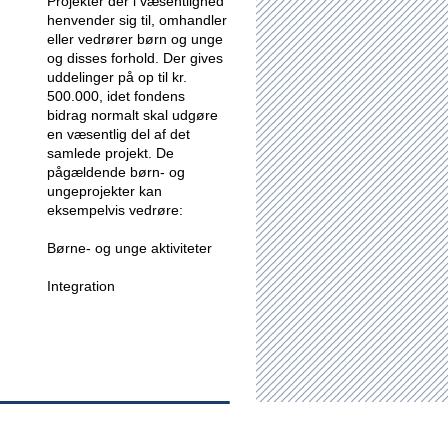
Projekter der i væsentlighed
henvender sig til, omhandler
eller vedrører børn og unge
og disses forhold.
Der gives
uddelinger på op til kr.
500.000, idet fondens
bidrag normalt skal udgøre
en væsentlig del af det
samlede projekt. De
pågældende børn- og
ungeprojekter kan
eksempelvis vedrøre:
Børne- og unge aktiviteter
Integration