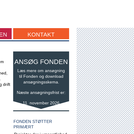
EN
KONTAKT
ANSØG FONDEN
om
Læs mere om ansøgning
med,
til Fonden og download
.
ansøgningsskema.
 drift
Næste ansøgningsfrist er:
11. november 2026
FONDEN STØTTER
PRIMÆRT