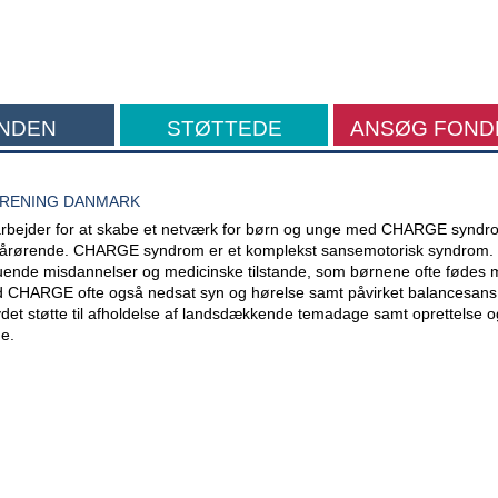
NDEN
STØTTEDE
ANSØG FOND
FORMÅL
RENING DANMARK
rbejder for at skabe et netværk for børn og unge med CHARGE syndr
pårørende. CHARGE syndrom er et komplekst sansemotorisk syndrom.
ruende misdannelser og medicinske tilstande, som børnene ofte fødes 
 CHARGE ofte også nedsat syn og hørelse samt påvirket balancesans
et støtte til afholdelse af landsdækkende temadage samt oprettelse og
e.