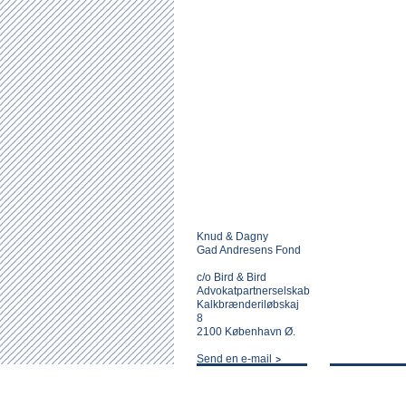
Knud & Dagny
Gad Andresens Fond
c/o Bird & Bird
Advokatpartnerselskab
Kalkbrænderiløbskaj
8
2100 København Ø.
Send en e-mail