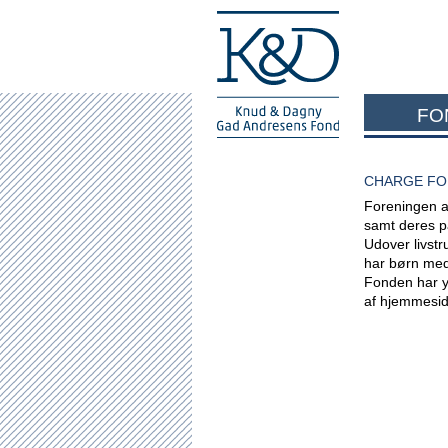
FO
CHARGE FO
Foreningen a
samt deres 
Udover livst
har børn med
Fonden har yd
af hjemmesid