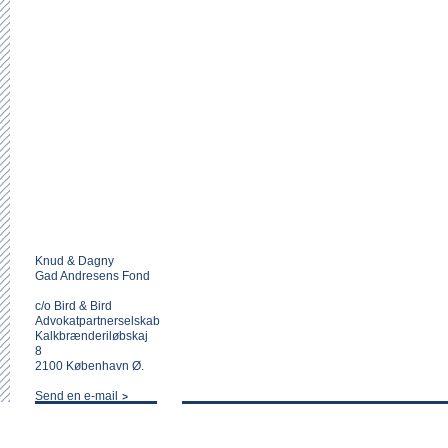
Knud & Dagny
Gad Andresens Fond
c/o Bird & Bird
Advokatpartnerselskab
Kalkbrænderiløbskaj
8
2100 København Ø.
Send en e-mail