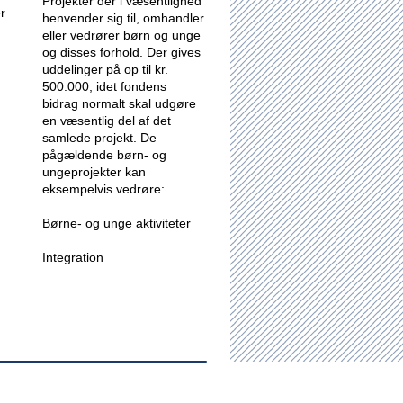
Projekter der i væsentlighed
r
henvender sig til, omhandler
eller vedrører børn og unge
og disses forhold.
Der gives
uddelinger på op til kr.
500.000, idet fondens
bidrag normalt skal udgøre
en væsentlig del af det
samlede projekt. De
pågældende børn- og
ungeprojekter kan
eksempelvis vedrøre:
Børne- og unge aktiviteter
Integration