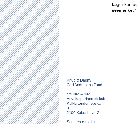
læger kan udl
øremærket ”
Knud & Dagny
Gad Andresens Fond
c/o Bird & Bird
Advokatpartnerselskab
Kalkbrænderiløbskaj
8
2100 København Ø.
Send en e-mail