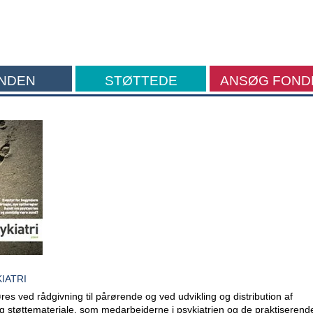
NDEN
STØTTEDE
ANSØG FOND
FORMÅL
IATRI
res ved rådgivning til pårørende og ved udvikling og distribution af
g støttemateriale, som medarbejderne i psykiatrien og de praktiserend