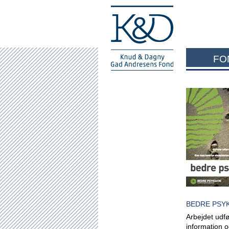
FO
BEDRE PSYK
Arbejdet udfø
information o