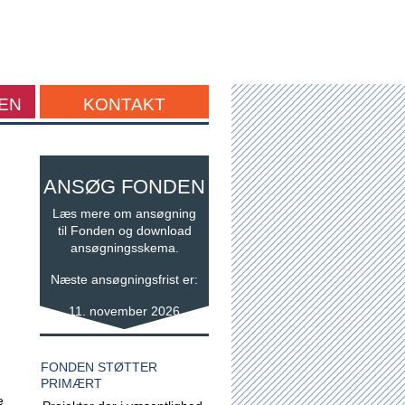
EN
KONTAKT
ANSØG FONDEN
Læs mere om ansøgning
til Fonden og download
ansøgningsskema.
Næste ansøgningsfrist er:
11. november 2026
FONDEN STØTTER
PRIMÆRT
e