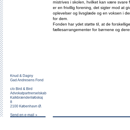
mistrives i skolen, hvilket kan være svare
er en frivillig forening, det sigter mod at 
oplevelser og livsglæde og en voksen i dere
for dem.
Fonden har ydet støtte til, at de forskelli
fællesarrangementer for børnene og der
Knud & Dagny
Gad Andresens Fond
c/o Bird & Bird
Advokatpartnerselskab
Kalkbrænderiløbskaj
8
2100 København Ø.
Send en e-mail