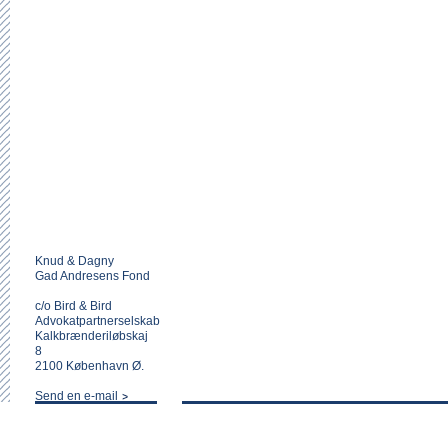
Knud & Dagny
Gad Andresens Fond
c/o Bird & Bird
Advokatpartnerselskab
Kalkbrænderiløbskaj
8
2100 København Ø.
Send en e-mail