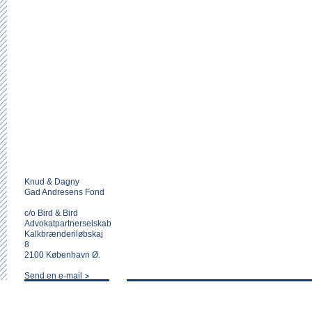
Knud & Dagny
Gad Andresens Fond
c/o Bird & Bird
Advokatpartnerselskab
Kalkbrænderiløbskaj
8
2100 København Ø.
Send en e-mail