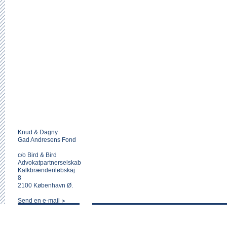
Knud & Dagny
Gad Andresens Fond
c/o Bird & Bird
Advokatpartnerselskab
Kalkbrænderiløbskaj
8
2100 København Ø.
Send en e-mail