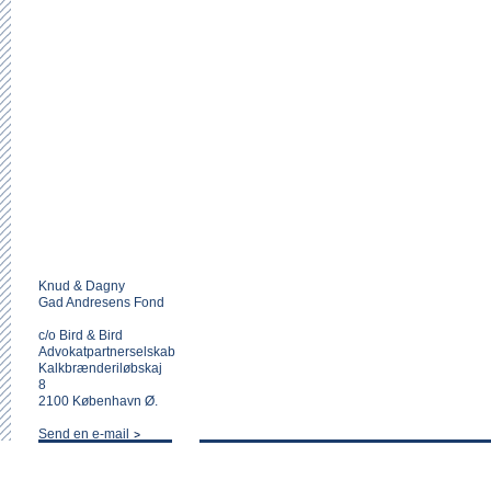
Knud & Dagny
Gad Andresens Fond
c/o Bird & Bird
Advokatpartnerselskab
Kalkbrænderiløbskaj
8
2100 København Ø.
Send en e-mail